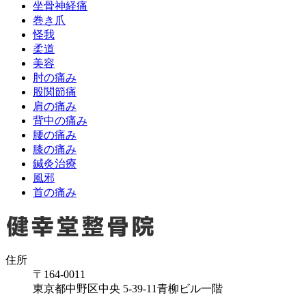
坐骨神経痛
巻き爪
怪我
柔道
美容
肘の痛み
股関節痛
肩の痛み
背中の痛み
腰の痛み
膝の痛み
鍼灸治療
風邪
首の痛み
住所
〒164-0011
東京都中野区中央 5-39-11青柳ビル一階