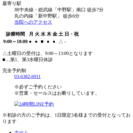
最寄り駅
JR中央線・総武線「中野駅」南口 徒歩7分
丸の内線「新中野駅」 徒歩6分
当院へのアクセス
診療時間
月
火
水
木
金
土
日・祝
9:00～18:00
●
●
■
●
●
△
-
△土曜日の受付は、9:00～13:00となります
■…第1、第3水曜日休診
完全予約制
03-6382-6911
※必ずご予約ください
※営業・セールスはお断りしています。
※初診の方のご予約は、1日限定3名様までの受付となってお
ります
ホーム