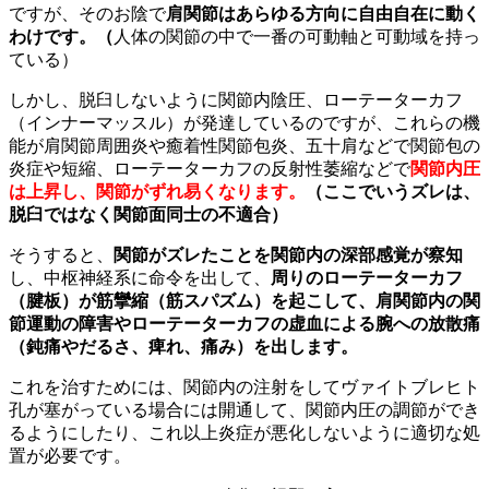
ですが、そのお陰で
肩関節はあらゆる方向に自由自在に動く
わけです。（
人体の関節の中で一番の可動軸と可動域を持っ
ている）
しかし、脱臼しないように関節内陰圧、ローテーターカフ
（インナーマッスル）が発達しているのですが、これらの機
能が肩関節周囲炎や癒着性関節包炎、五十肩などで関節包の
炎症や短縮、ローテーターカフの反射性萎縮などで
関節内圧
は上昇し、関節がずれ易くなります。
（ここでいうズレは、
脱臼ではなく関節面同士の不適合）
そうすると、
関節がズレたことを関節内の深部感覚が察知
し、中枢神経系に命令を出して、
周りのローテーターカフ
（腱板）が筋攣縮（筋スパズム）を起こして、肩関節内の関
節運動の障害やローテーターカフの虚血による腕への放散痛
（鈍痛やだるさ、痺れ、痛み）を出します。
これを治すためには、関節内の注射をしてヴァイトブレヒト
孔が塞がっている場合には開通して、関節内圧の調節ができ
るようにしたり、これ以上炎症が悪化しないように適切な処
置が必要です。