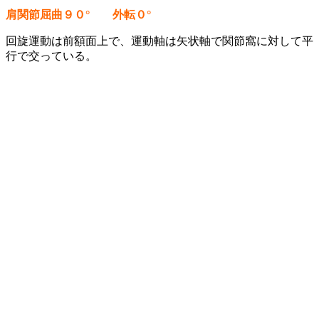
肩関節屈曲９０° 外転０°
回旋運動は前額面上で、運動軸は矢状軸で関節窩に対して平
行で交っている。