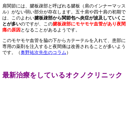
肩関節には、腱板疎部と呼ばれる腱板（肩のインナーマッス
ル）がない弱い部分が存在します。五十肩や四十肩の初期で
は、このよわい
腱板疎部から関節包へ炎症が波及していくこ
とが多い
のですが、この
腱板疎部にモヤモヤ血管があり夜間
痛の原因
となることがあるようです。
このモヤモヤ血管を脇の下からカテーテルを入れて、患部に
専用の薬剤を注入すると夜間痛は改善されることが多いよう
です。（
奥野祐次先生のコラム
）
最新治療をしているオクノクリニック