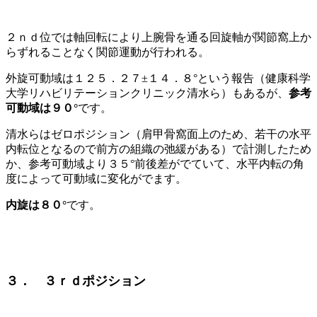
２ｎｄ位では軸回転により上腕骨を通る回旋軸が関節窩上か
らずれることなく関節運動が行われる。
外旋可動域は１２５．２７±１４．８°という報告（健康科学
大学リハビリテーションクリニック清水ら）もあるが、
参考
可動域は９０°
です。
清水らはゼロポジション（肩甲骨窩面上のため、若干の水平
内転位となるので前方の組織の弛緩がある）で計測したため
か、参考可動域より３５°前後差がでていて、水平内転の角
度によって可動域に変化がでます。
内旋は８０°
です。
３． ３ｒｄポジション