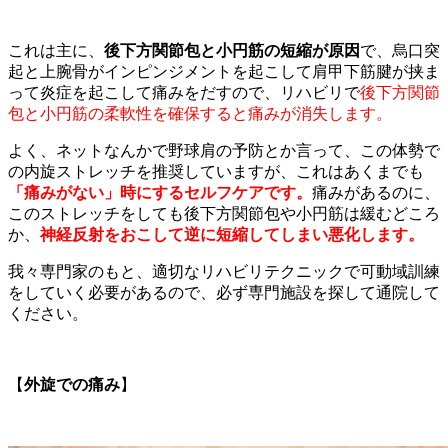
これは主に、
後下方関節包と小円筋の短縮が原因
で、烏口突
起と上腕骨がインピンジメントを起こして肩甲下筋腱が挟ま
って炎症を起こして痛みをだすので、リハビリで
後下方関節
包と小円筋の柔軟性を確保すると痛みが消失します。
よく、ネットなんかで野球肩の予防とか言って、この体勢で
の内旋ストレッチを推奨していますが、これはあくまでも
「痛みがない」時にするセルフケアです。
痛みがあるのに、
このストレッチをしても後下方関節包や小円筋は緩むどころ
か、
神経反射をおこして逆に短縮してしまい悪化します。
我々専門家のもと、適切なリハビリテクニックで可動域訓練
をしていく必要があるので、必ず専門施設を探して通院して
ください。
【
外旋での痛み
】