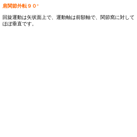
肩関節外転９０°
回旋運動は矢状面上で、運動軸は前額軸で、関節窩に対して
ほぼ垂直です。