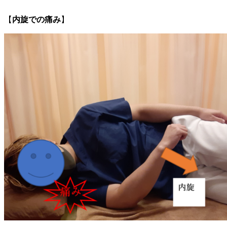
【
内旋での痛み
】