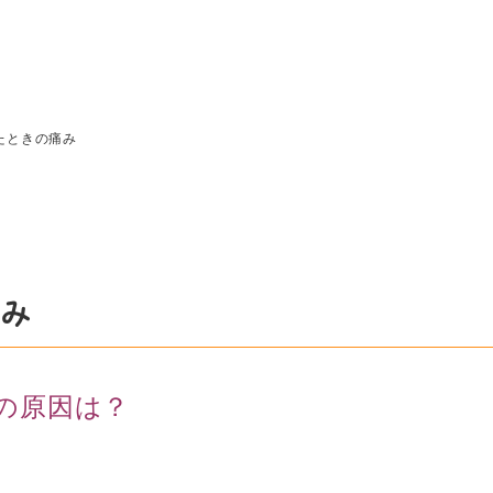
たときの痛み
み
の原因は？