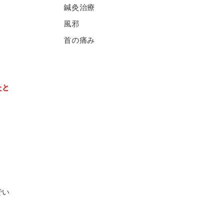
鍼灸治療
風邪
首の痛み
たと
でい