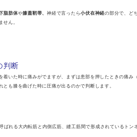
下脂肪体
や
膝蓋靭帯、
神経で言ったら
小伏在神経
の部分で、ど
ません。
の判断
を着いた時に痛みがでますが、まずは患部を押したときの痛み
れとも膝を曲げた時に圧痛が出るのかで判断します。
管と呼ばれる大内転筋と内側広筋、縫工筋間で形成されているトン