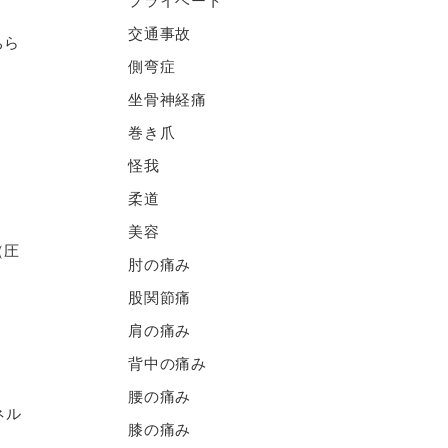
プライベート
交通事故
ちら
側弯症
坐骨神経痛
巻き爪
怪我
柔道
美容
（圧
肘の痛み
股関節痛
肩の痛み
背中の痛み
腰の痛み
ネル
膝の痛み