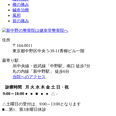
膝の痛み
鍼灸治療
風邪
首の痛み
住所
〒164-0011
東京都中野区中央 5-39-11青柳ビル一階
最寄り駅
JR中央線・総武線「中野駅」南口 徒歩7分
丸の内線「新中野駅」 徒歩6分
当院へのアクセス
診療時間
月
火
水
木
金
土
日・祝
9:00～18:00
●
●
■
●
●
△
-
△土曜日の受付は、9:00～13:00となります
■…第1、第3水曜日休診