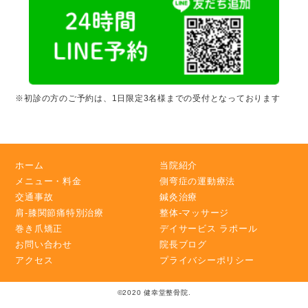
※初診の方のご予約は、1日限定3名様までの受付となっております
ホーム
当院紹介
メニュー・料金
側弯症の運動療法
交通事故
鍼灸治療
肩-膝関節痛特別治療
整体-マッサージ
巻き爪矯正
デイサービス ラポール
お問い合わせ
院長ブログ
アクセス
プライバシーポリシー
©2020 健幸堂整骨院.