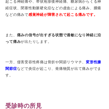
起こる神経痛や、帯状疱疹後神経痛、糖尿病からくる神
経症状、閉塞性動脈硬化症などの虚血による痛み、腫瘍
などの痛みで
感覚神経が障害されて起こる痛みです。
また、
痛みの信号が出すぎる状態で過敏になり神経に沿
って痛み
が出たりします。
一方、侵害受容性疼痛は骨折や関節リウマチ、
変形性膝
関節症
などで炎症が起こり、発痛物質が出て痛みがでま
す。
受診時の所見