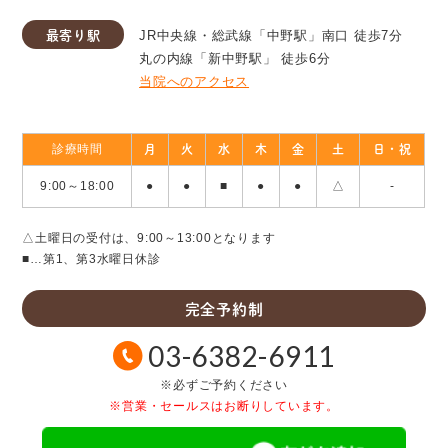
最寄り駅
JR中央線・総武線「中野駅」南口 徒歩7分
丸の内線「新中野駅」 徒歩6分
当院へのアクセス
月
火
水
木
金
土
日・祝
診療時間
9:00～18:00
●
●
■
●
●
△
△土曜日の受付は、9:00～13:00となります
■…第1、第3水曜日休診
完全予約制
03-6382-6911
※必ずご予約ください
※営業・セールスはお断りしています。