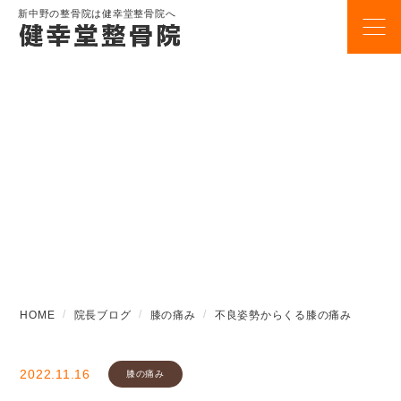
新中野の整骨院は健幸堂整骨院へ
BLOG
院長ブログ
HOME
院長ブログ
膝の痛み
不良姿勢からくる膝の痛み
2022.11.16
膝の痛み