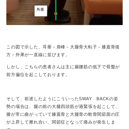
この図で示した、耳垂－肩峰－大腿骨大転子－膝蓋骨後
方－外果が一直線に並びます。
しかし、こちらの患者さんは主に腸腰筋の低下で骨盤が
前方偏位を起こしております。
そして、前述したようにこういったSWAY BACKの姿
勢の場合は、腿の前の大腿四頭筋が過緊張を起こして、
膝が常に曲がっていて膝蓋骨と大腿骨の軟骨関節面の圧
が上昇して擦れ合い、関節症となって痛みが発生しま