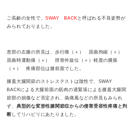
ご高齢の女性で、
SWAY BACK
と呼ばれる不良姿勢が
みられておりました。
患部の左膝の所見は、歩行痛（＋） 屈曲拘縮（＋）
屈曲時運動痛（＋） 脛骨外旋位（＋）軽度の腫脹
（＋） 疼痛部位は膝前面でした。
膝蓋大腿関節のストレステストは陰性で、SWAY
BACKによる大腿前面の筋肉の過緊張による膝蓋大腿関
節部の損傷など否定され、偽痛風などの所見もみられ
ず、
典型的な変形性膝関節症からの侵害受容性疼痛と判
断
してリハビリにあたりました。