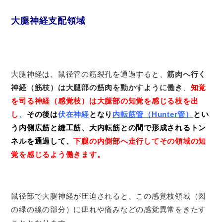
大腿神経支配領域
大腿神経は、鼠径管の筋裂孔を通過すると、
筋肉へ行く
神経（筋枝）は大腿部の筋肉を動かすように働き
、
知覚
を司る神経（感覚枝）は大腿部の知覚を感じる枝を出
し
、
その後は
伏在神経
となり
内転筋管（Hunter管）
とい
う内側広筋と縫工筋、大内転筋との間で形成されるトン
ネルを通過して、
下腿の内側部へ走行してその領域の知
覚を感じるよう働きます。
鼠径部で大腿神経が圧迫されると、この感覚枝領域（図
の緑の線の部分）に痺れや痛みなどの感覚異常をきたす