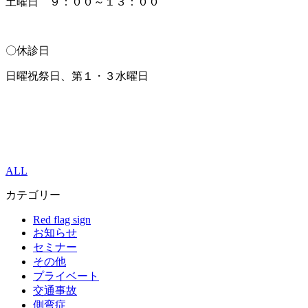
土曜日 ９：００～１３：００
〇休診日
日曜祝祭日、第１・３水曜日
ALL
カテゴリー
Red flag sign
お知らせ
セミナー
その他
プライベート
交通事故
側弯症