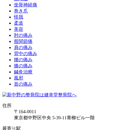
坐骨神経痛
巻き爪
怪我
柔道
美容
肘の痛み
股関節痛
肩の痛み
背中の痛み
腰の痛み
膝の痛み
鍼灸治療
風邪
首の痛み
住所
〒164-0011
東京都中野区中央 5-39-11青柳ビル一階
最寄り駅