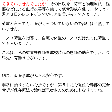
てきていませんでしたが
、その日以降、荷重と物理療法、軽
擦などによる血行改善等を施して仮骨形成を促し、やっと７
週と３日のレントゲンでやっと仮骨がみえてきました。
荷重と言っても、骨がくっついていないので歩行は当然して
いません。
１／３荷重を指導し、自宅で体重の１／３だけたまに荷重し
てもらいました。
これは、私の柔道整復師養成校時代の恩師の助言でした。金
島先生有難うございます。
結果、仮骨形成がみられ安心です。
非常に治りずらい骨折ですが、第５中足骨近位骨幹部の完全
骨折が保存療法で治れば患者さんのためにもなりますね。