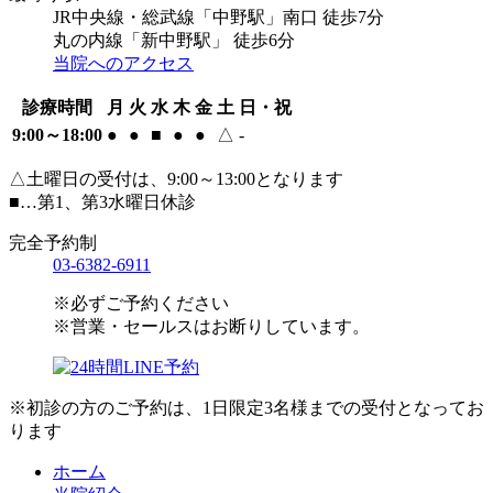
JR中央線・総武線「中野駅」南口 徒歩7分
丸の内線「新中野駅」 徒歩6分
当院へのアクセス
診療時間
月
火
水
木
金
土
日・祝
9:00～18:00
●
●
■
●
●
△
-
△土曜日の受付は、9:00～13:00となります
■…第1、第3水曜日休診
完全予約制
03-6382-6911
※必ずご予約ください
※営業・セールスはお断りしています。
※初診の方のご予約は、1日限定3名様までの受付となってお
ります
ホーム