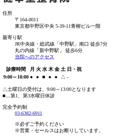
住所
〒164-0011
東京都中野区中央 5-39-11青柳ビル一階
最寄り駅
JR中央線・総武線「中野駅」南口 徒歩7分
丸の内線「新中野駅」 徒歩6分
当院へのアクセス
診療時間
月
火
水
木
金
土
日・祝
9:00～18:00
●
●
■
●
●
△
-
△土曜日の受付は、9:00～13:00となります
■…第1、第3水曜日休診
完全予約制
03-6382-6911
※必ずご予約ください
※営業・セールスはお断りしています。