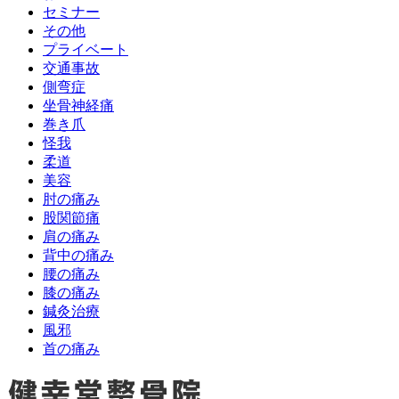
セミナー
その他
プライベート
交通事故
側弯症
坐骨神経痛
巻き爪
怪我
柔道
美容
肘の痛み
股関節痛
肩の痛み
背中の痛み
腰の痛み
膝の痛み
鍼灸治療
風邪
首の痛み