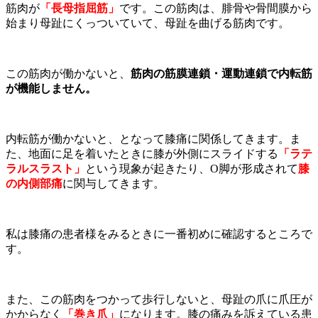
筋肉が
「長母指屈筋」
です。この筋肉は、腓骨や骨間膜から
始まり母趾にくっついていて、母趾を曲げる筋肉です。
この筋肉が働かないと、
筋肉の筋膜連鎖・運動連鎖で内転筋
が機能しません。
内転筋が働かないと、となって膝痛に関係してきます。ま
た、地面に足を着いたときに膝が外側にスライドする
「ラテ
ラルスラスト」
という現象が起きたり、O脚が形成されて
膝
の内側部痛
に関与してきます。
私は膝痛の患者様をみるときに一番初めに確認するところで
す。
また、この筋肉をつかって歩行しないと、母趾の爪に爪圧が
かからなく
「巻き爪」
になります。膝の痛みを訴えている患