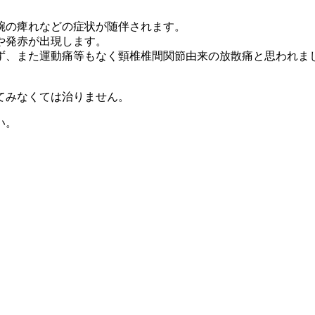
腕の痺れなどの症状が随伴されます。
や発赤が出現します。
ず、また運動痛等もなく頸椎椎間関節由来の放散痛と思われま
てみなくては治りません。
い。